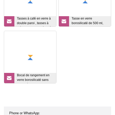
Tasses à café en verre à
Tasse en verre
double paroi , tasses à
borosilicaté de 500 ml,
thé en verre tasse à café
tasse en verre Flamingo
en verre , verres à thé ,
avec pailles et couvercle
tasse à latte , tasses
en verre
transparentes ,
Bocal de rangement en
verre borosilicaté sans
plomb écologique avec
couvercle en bambou
pour la cuisine