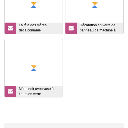
La fête des mères
Décoration en verre de
décalcomanie
panneau de machine à
personnalisée tasse en
laver de haute qualité de
verre de conception et
vente chaude
soucoupe tasse à thé
tasse à café ensemble
Métal noir avec vase à
fleurs en verre