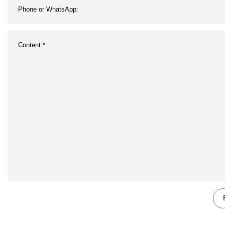
cor
réc