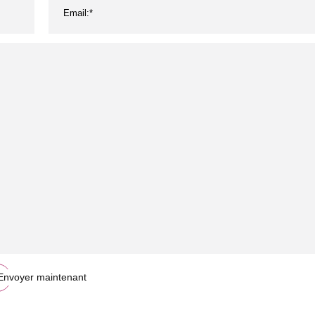
nichon, pot de miel,
de haute qualité Vai
ipients alimentaires
Envoyer maintenant