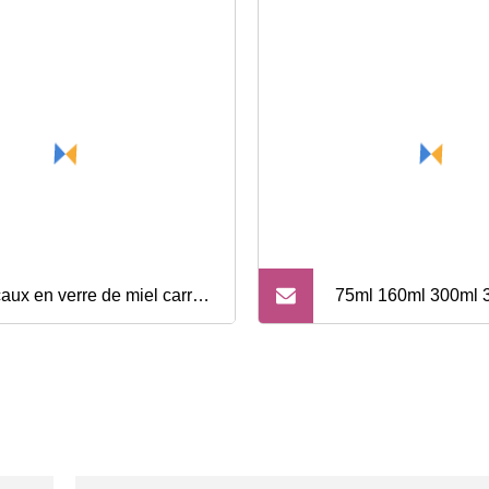
aux en verre de miel carré
75ml 160ml 300ml 
ir vide en gros bocaux en
400ml 500ml 600ml
re Frascos De Vidrio avec
Verre à vin soufflé 
vercles pour pot de
Coupe Vente chaude