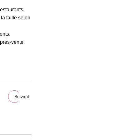
restaurants,
a taille selon
ents.
après-vente.
Suivant