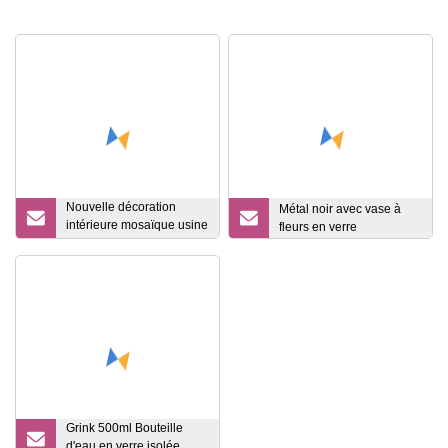
Nouvelle décoration
Métal noir avec vase à
intérieure mosaïque usine
fleurs en verre
prix de gros maison
décorer carreaux de mur
carreaux de mosaïque
pièces Chine mosaïque
verre pièces cuisine
dosseret
Grink 500ml Bouteille
d'eau en verre isolée