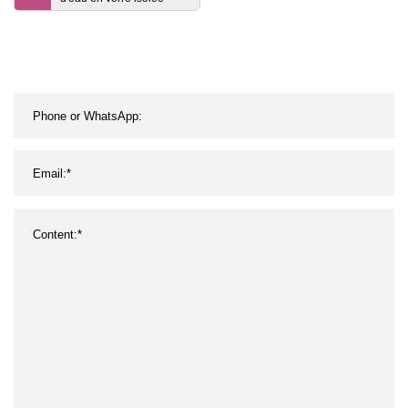
avec couvercle en
bambou de qualité
supérieure Gobelet en
verre avec manchon en
silicone Rose