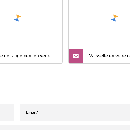
te de rangement en verre
Vaisselle en verre 
 pâtes, café, sucre, thé
Ventes chaudes Assi
c décoration en métal
10,5 pouces Assiett
alimentaire de coule
Usage domestique V
Chine Fournisseur 