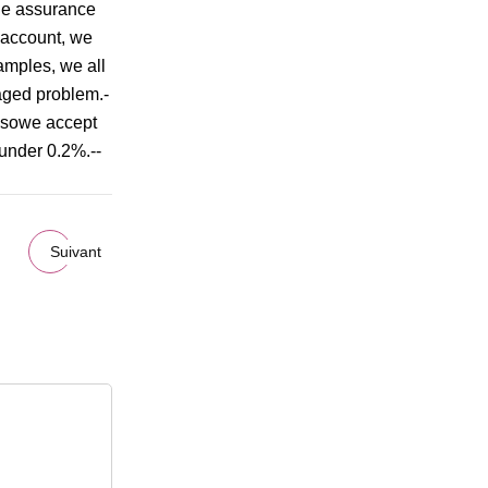
ade assurance
r account, we
amples, we all
aged problem.-
Alsowe accept
 under 0.2%.--
Suivant