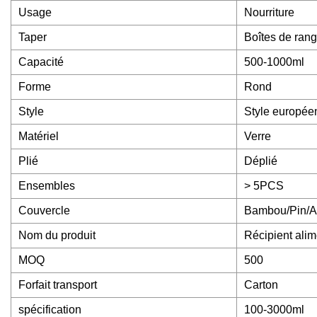
Usage
Nourriture
Taper
Boîtes de ran
Capacité
500-1000ml
Forme
Rond
Style
Style europée
Matériel
Verre
Plié
Déplié
Ensembles
> 5PCS
Couvercle
Bambou/Pin/A
Nom du produit
Récipient alim
MOQ
500
Forfait transport
Carton
spécification
100-3000ml