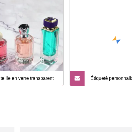
teille en verre transparent
Étiqueté personnali
2 oz 3 oz 4 oz 5 oz 
18 oz Pot de fleur 
rond mat carré boca