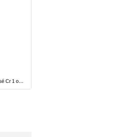
sé Cr 1 oz
6 oz 10 oz
comestible
l en verre