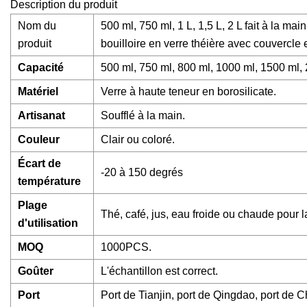
Description du produit
Nom du
500 ml, 750 ml, 1 L, 1,5 L, 2 L fait à la mai
produit
bouilloire en verre théière avec couvercle 
Capacité
500 ml, 750 ml, 800 ml, 1000 ml, 1500 ml, 
Matériel
Verre à haute teneur en borosilicate.
Artisanat
Soufflé à la main.
Couleur
Clair ou coloré.
Écart de
-20 à 150 degrés
température
Plage
Thé, café, jus, eau froide ou chaude pour la
d'utilisation
MOQ
1000PCS.
Goûter
L'échantillon est correct.
Port
Port de Tianjin, port de Qingdao, port de C