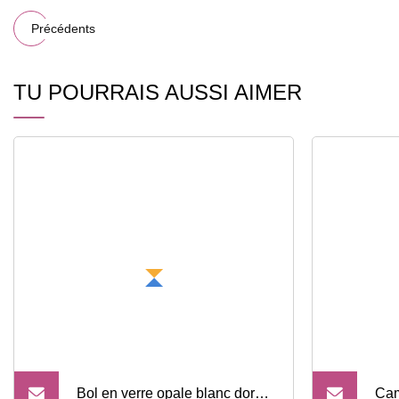
Précédents
TU POURRAIS AUSSI AIMER
Bol en verre opale blanc doré
Cam