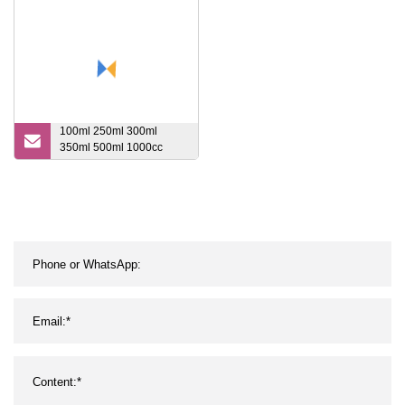
100ml 250ml 300ml
350ml 500ml 1000cc
Bouteille en verre pour
jus de boisson au lait