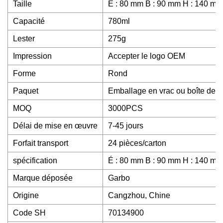
Taille
É : 80 mm B : 90 mm H : 140 mm
Capacité
780ml
Lester
275g
Impression
Accepter le logo OEM
Forme
Rond
Paquet
Emballage en vrac ou boîte de c
MOQ
3000PCS
Délai de mise en œuvre
7-45 jours
Forfait transport
24 pièces/carton
spécification
É : 80 mm B : 90 mm H : 140 mm
Marque déposée
Garbo
Origine
Cangzhou, Chine
Code SH
70134900