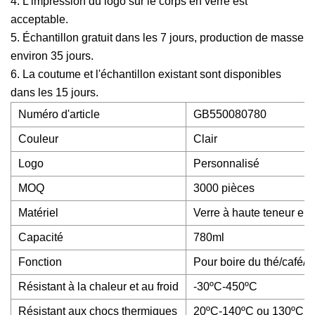
4. L'impression du logo sur le corps en verre est
acceptable.
5. Échantillon gratuit dans les 7 jours, production de masse
environ 35 jours.
6. La coutume et l'échantillon existant sont disponibles
dans les 15 jours.
Numéro d'article
GB550080780
Couleur
Clair
Logo
Personnalisé
MOQ
3000 pièces
Matériel
Verre à haute teneur en 
Capacité
780ml
Fonction
Pour boire du thé/café/e
Résistant à la chaleur et au froid
-30ºC-450ºC
Résistant aux chocs thermiques
20ºC-140ºC ou 130ºC