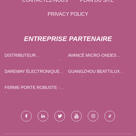
CONTACTEZ-NOUS
PLAN DU SITE
PRIVACY POLICY
ENTREPRISE PARTENAIRE
DISTRIBUTEUR
AVANCÉ MICRO-ONDES
AUTOMATIQUE DE BARBE À
TECHNIQUES CIE, LTD.
PAPA PERSONNALISÉ
DAREWAY ÉLECTRONIQUE
GUANGZHOU BEATTILUX
TECHNOLOGIE CO., LTD.
COSMÉTIQUES LIMITÉ
FERME-PORTE ROBUSTE -
ÉCHANTILLON GRATUIT