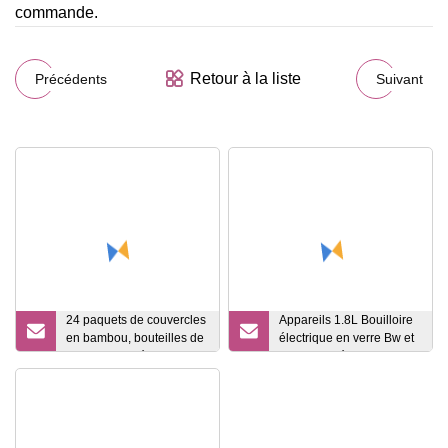
commande.
Retour à la liste
Précédents
Suivant
24 paquets de couvercles
Appareils 1.8L Bouilloire
en bambou, bouteilles de
électrique en verre Bw et
stockage carrées pour
pot de santé en verre de
épices
haute qualité