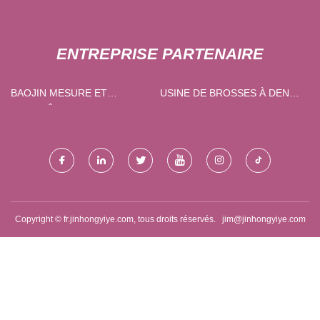
ENTREPRISE PARTENAIRE
BAOJIN MESURE ET
USINE DE BROSSES À DENTS
CONTRÔLE TECHNOLOGIE
EN BAMBOU EN CHINE
(WOUHAN) CIE, LTD.
Copyright © fr.jinhongyiye.com, tous droits réservés.
jim@jinhongyiye.com