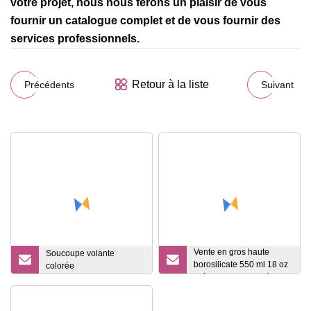
votre projet, nous nous ferons un plaisir de vous
fournir un catalogue complet et de vous fournir des
services professionnels.
Retour à la liste
Précédents
Suivant
Vente en gros haute
Soucoupe volante
borosilicate 550 ml 18 oz
colorée
boîte en verre scellée
avec couvercle en bois de
bambou boîte à grains