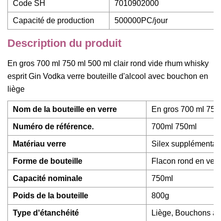
Code SH
7010902000
Capacité de production
500000PC/jour
Description du produit
En gros 700 ml 750 ml 500 ml clair rond vide rhum whisky
esprit Gin Vodka verre bouteille d'alcool avec bouchon en
liège
Nom de la bouteille en verre
En gros 700 ml 750 
Numéro de référence.
700ml 750ml
Matériau verre
Silex supplémentai
Forme de bouteille
Flacon rond en verr
Capacité nominale
750ml
Poids de la bouteille
800g
Type d'étanchéité
Liège, Bouchons à 