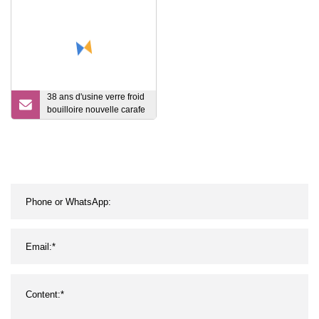
conteneur de stockage
des aliments pour le riz
en grains de café de thé
en vrac
38 ans d'usine verre froid
bouilloire nouvelle carafe
en verre pichet