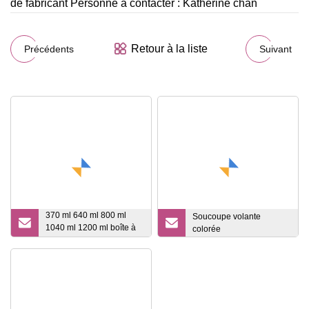
de fabricant Personne à contacter : Katherine chan
Retour à la liste
Précédents
Suivant
370 ml 640 ml 800 ml
Soucoupe volante
1040 ml 1200 ml boîte à
colorée
lunch personnelle en gros
micro-ondes en verre
avec couvercle en PP