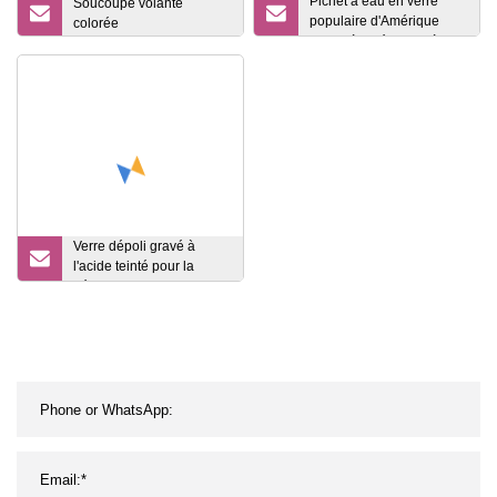
Pichet à eau en verre
Soucoupe volante
populaire d'Amérique
colorée
Pichet à café Pichet à eau
Verre dépoli gravé à
l'acide teinté pour la
décoration
intérieure/porte
coulissante 3mm à 8mm